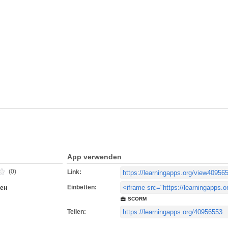
App verwenden
(0)
Link:
Einbetten:
нен
SCORM
Teilen: