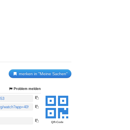
merken in "Meine Sachen"
Problem melden
QR-Code