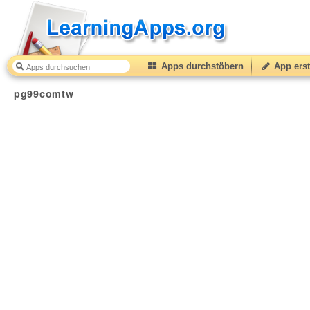
Apps durchstöbern
App erst
pg99comtw