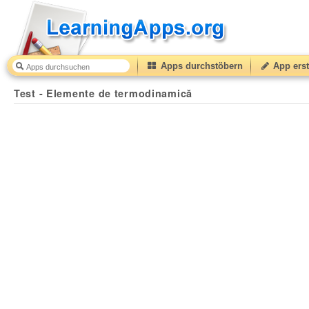
Apps durchstöbern
App erst
Test - Elemente de termodinamică