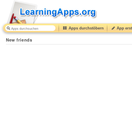
Apps durchstöbern
App erst
New friends