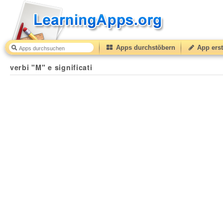
Apps durchstöbern
App erst
verbi "M" e significati