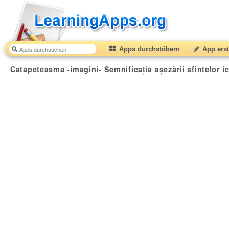
Apps durchstöbern
App erst
Catapeteasma -imagini- Semnificația așezării sfintelor i