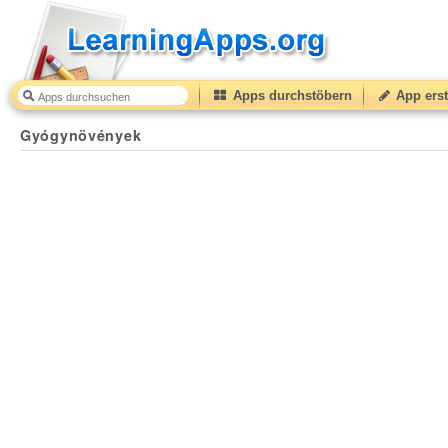
Apps durchstöbern
App erst
Gyógynövények