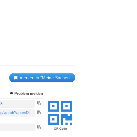
merken in "Meine Sachen"
Problem melden
QR-Code