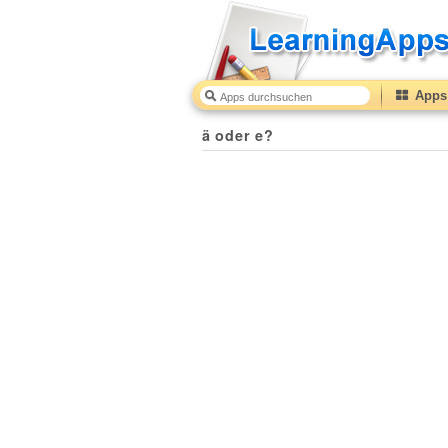
Apps 
ä oder e?