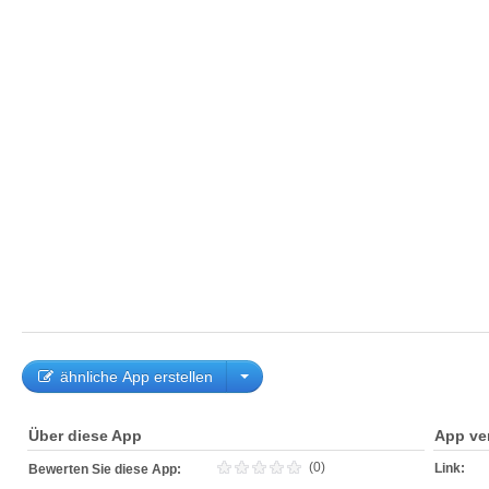
ähnliche App erstellen
Über diese App
App ve
(0)
Link:
Bewerten Sie diese App: