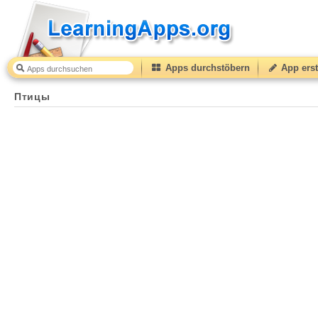
Apps durchstöbern
App erst
Птицы