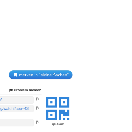
merken in "Meine Sachen"
Problem melden
QR-Code