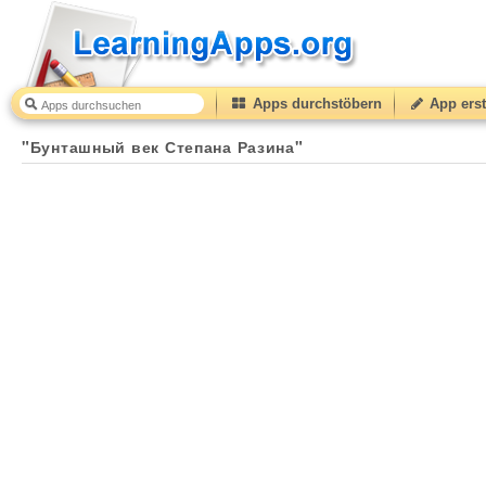
Apps durchstöbern
App erst
"Бунташный век Степана Разина"