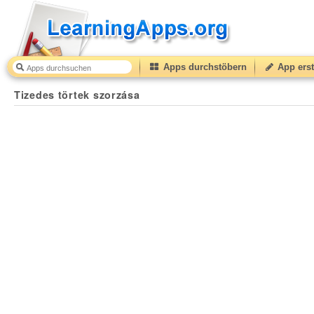
Apps durchstöbern
App erst
Tizedes törtek szorzása
10
(from
10
to
50
) based on
1
Tizedes törtek szorzása