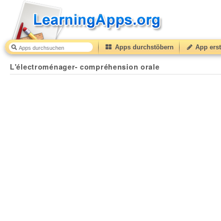
Apps durchstöbern
App erst
L'électroménager- compréhension orale