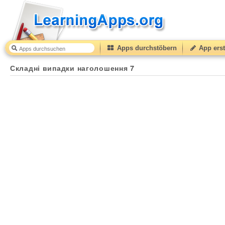
Apps durchstöbern
App erst
Складні випадки наголошення 7