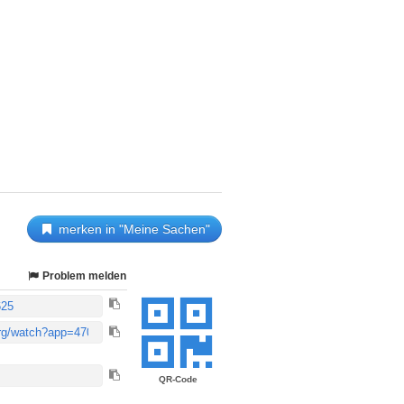
merken in "Meine Sachen"
Problem melden
QR-Code