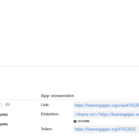
App verwenden
(0)
Link:
Einbetten:
цова
SCORM
цова
Teilen: