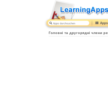
Apps 
Головні та другорядні члени р