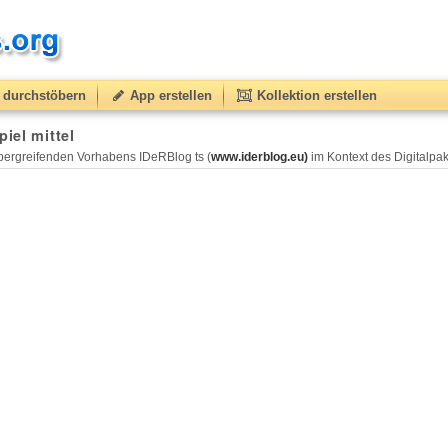
durchstöbern
App erstellen
Kollektion erstellen
iel mittel
ergreifenden Vorhabens IDeRBlog ts (
www.iderblog.eu)
im Kontext des Digitalpakt