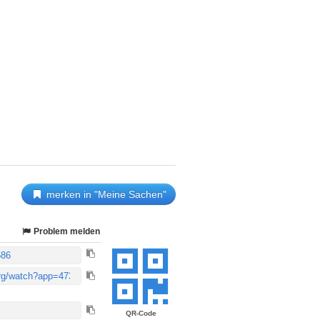
merken in "Meine Sachen"
Problem melden
QR-Code