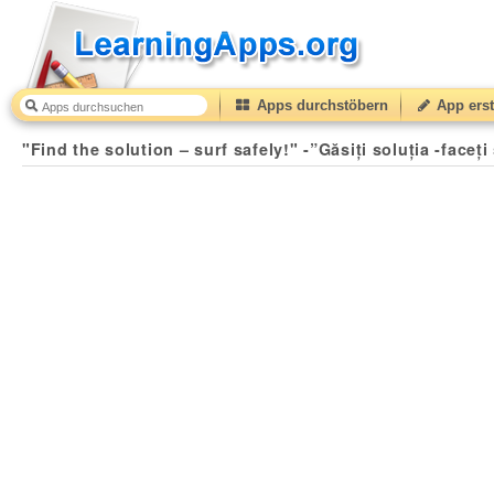
Apps durchstöbern
App erst
"Find the solution – surf safely!" -”Găsiți soluția -faceți