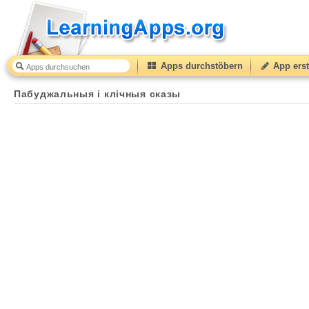
Apps durchstöbern
App erst
Пабуджальныя і клічныя сказы