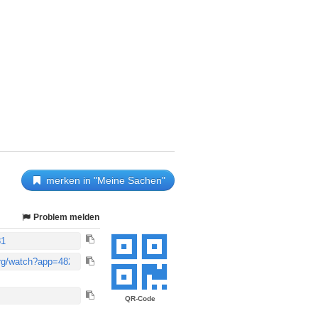
merken in "Meine Sachen"
Problem melden
QR-Code