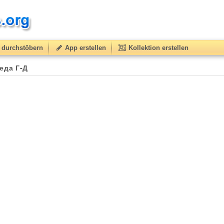
durchstöbern
App erstellen
Kollektion erstellen
еда Г-Д