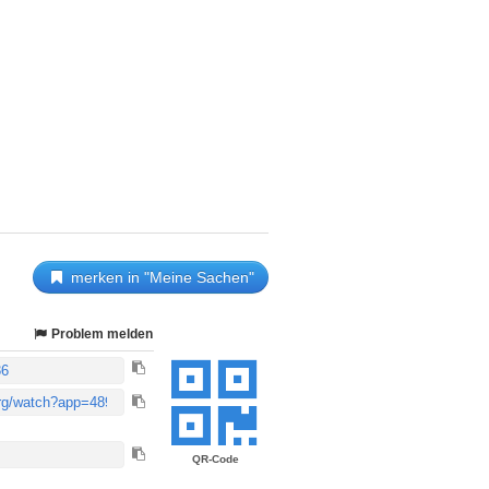
merken in "Meine Sachen"
Problem melden
QR-Code