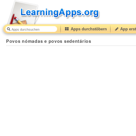
Apps durchstöbern
App erst
Povos nómadas e povos sedentários