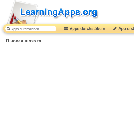
Apps durchstöbern
App erst
Пінская шляхта