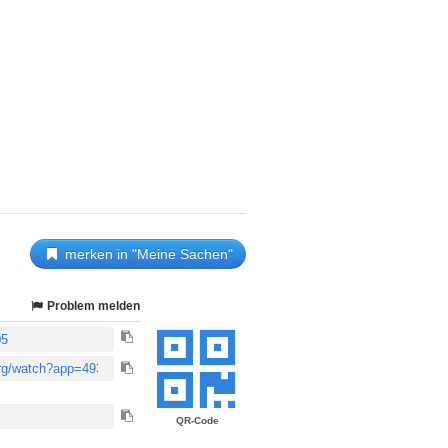
merken in "Meine Sachen"
Problem melden
QR-Code