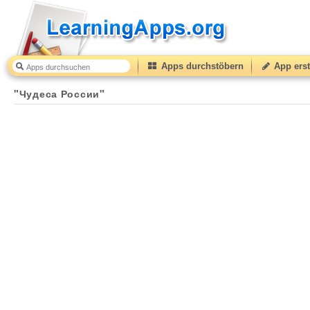
Apps durchstöbern
App erst
"Чудеса России"