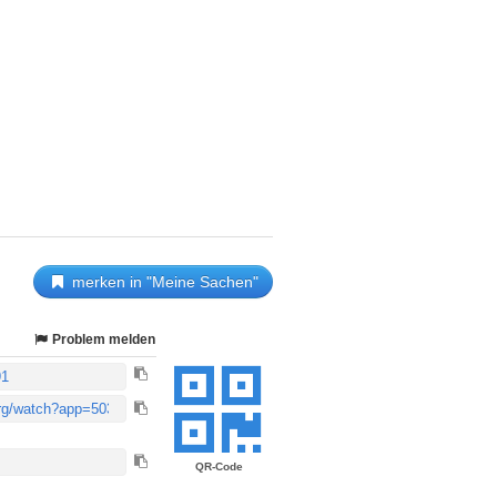
merken in "Meine Sachen"
Problem melden
QR-Code