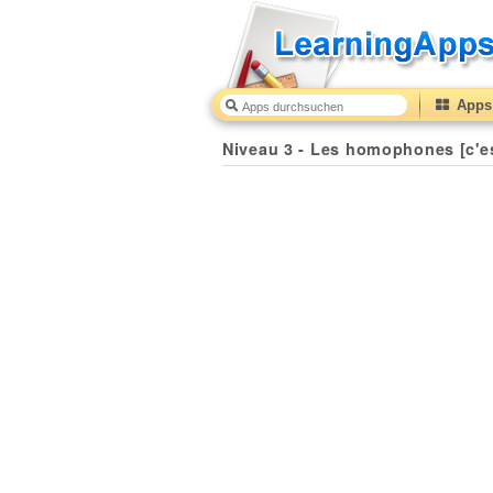
Apps 
Niveau 3 - Les homophones [c'est/s'est/ces/ses/sais/sait]
Niveau 3 - Les homophones [c'est