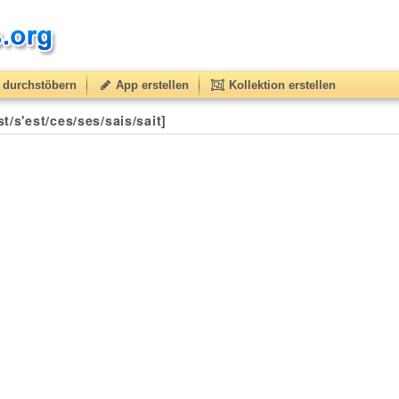
durchstöbern
App erstellen
Kollektion erstellen
50
(from
10
to
50
) based on
1
ratings.
/s'est/ces/ses/sais/sait]