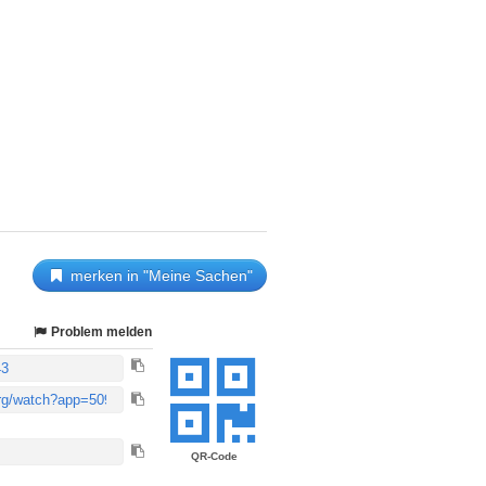
merken in "Meine Sachen"
Problem melden
QR-Code