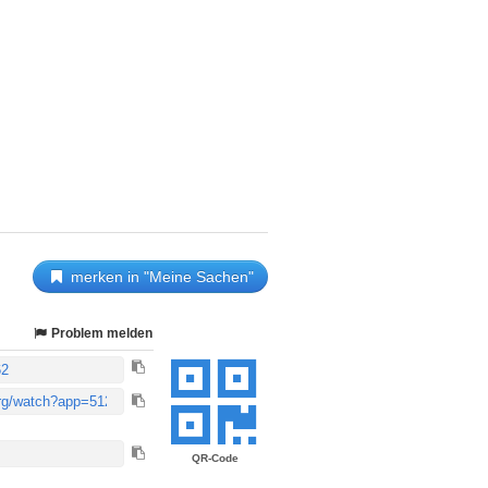
merken in "Meine Sachen"
Problem melden
QR-Code