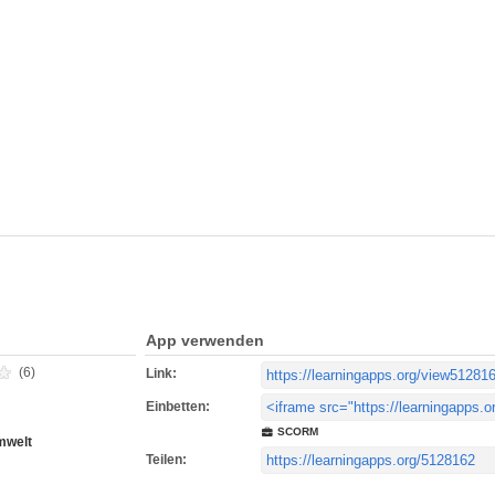
App verwenden
(6)
Link:
Einbetten:
SCORM
mwelt
Teilen: