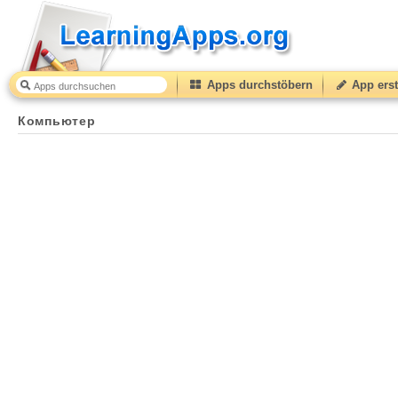
Apps durchstöbern
App erst
Компьютер