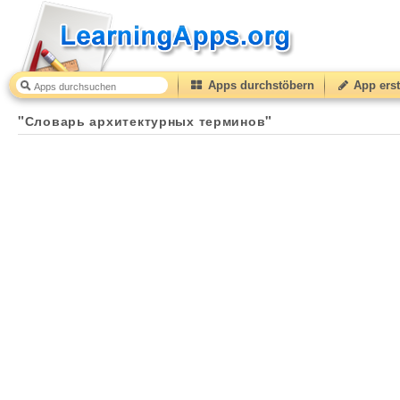
Apps durchstöbern
App erst
"Словарь архитектурных терминов"