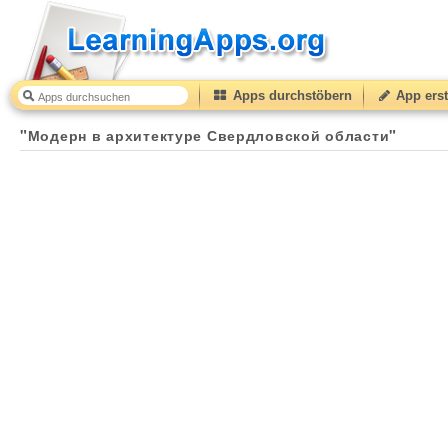
Apps durchstöbern
App erst
"Модерн в архитектуре Свердловской области"