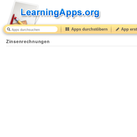
Apps durchstöbern
App erst
Zinsenrechnungen
50
(from
10
to
50
) based on
1
ratin
Zinsenrechnungen