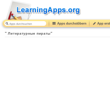
Apps durchstöbern
App erst
" Литературные пираты"