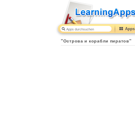
Apps 
"Острова и корабли пиратов"