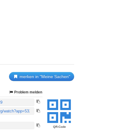
merken in "Meine Sachen"
Problem melden
QR-Code