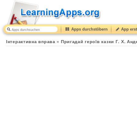
Apps durchstöbern
App erst
Інтерактивна вправа « Пригадай героїв казки Г. Х. Андерсена (автор Вікулова Л
Інтерактивна вправа « Пригадай героїв казки Г. Х. Анд