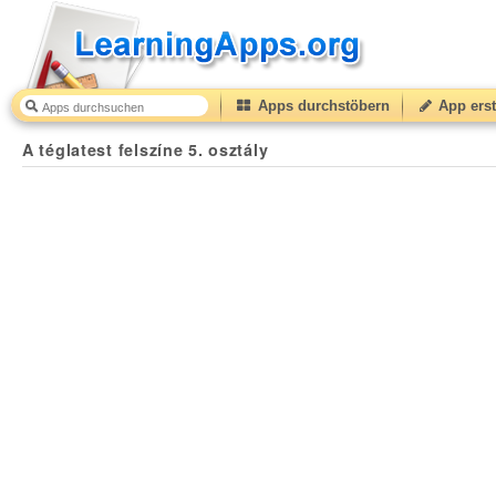
Apps durchstöbern
App erst
A téglatest felszíne 5. osztály