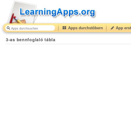
Apps durchstöbern
App erst
3-as bennfoglaló tábla
30
(from
10
to
50
) based on
6
r
3-as bennfoglaló tábla