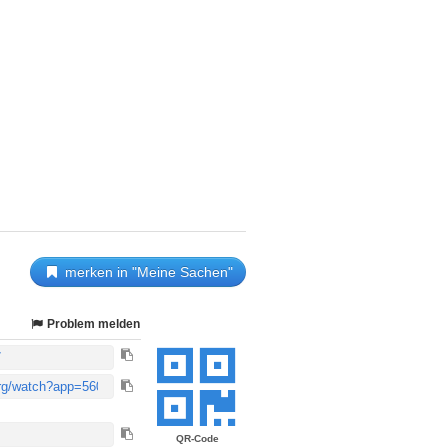
merken in "Meine Sachen"
Problem melden
QR-Code