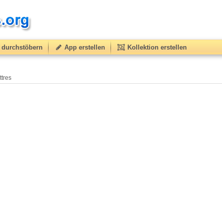
durchstöbern
App erstellen
Kollektion erstellen
ttres