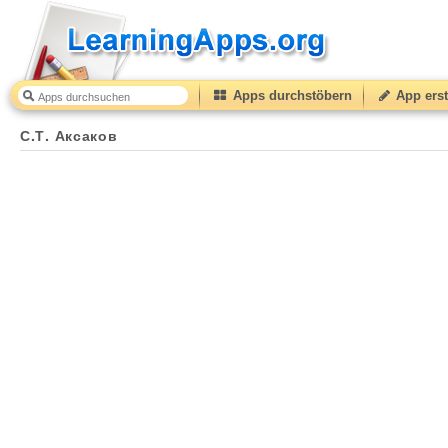
Apps durchstöbern
App erst
С.Т. Аксаков