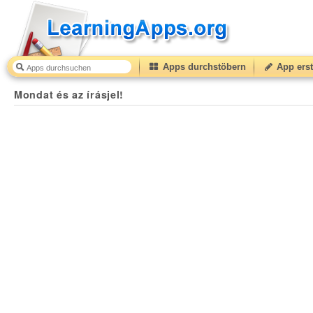
Apps durchstöbern
App erst
Mondat és az írásjel!