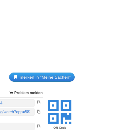
merken in "Meine Sachen"
Problem melden
QR-Code