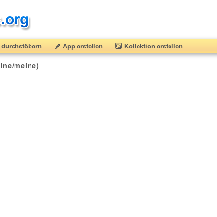
durchstöbern
App erstellen
Kollektion erstellen
ine/meine)