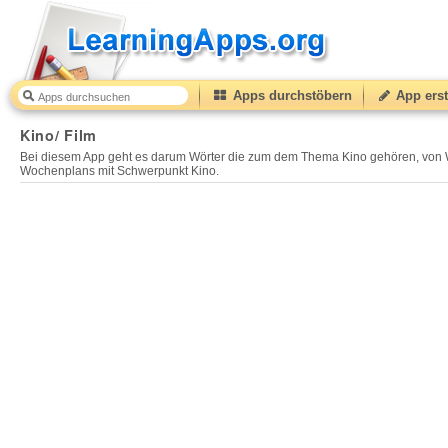
Apps durchstöbern
App erst
Kino/ Film
45
(from
10
to
50
) based on
2
ratings.
Kino/ Film
Bei diesem App geht es darum Wörter die zum dem Thema Kino gehören, von W
Wochenplans mit Schwerpunkt Kino.