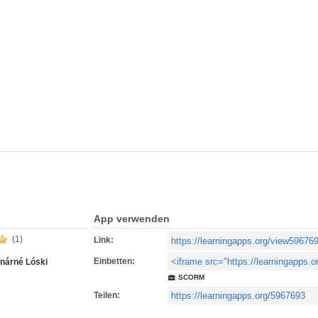
App verwenden
(1)
Link:
Einbetten:
nárné Lóski
SCORM
Teilen: