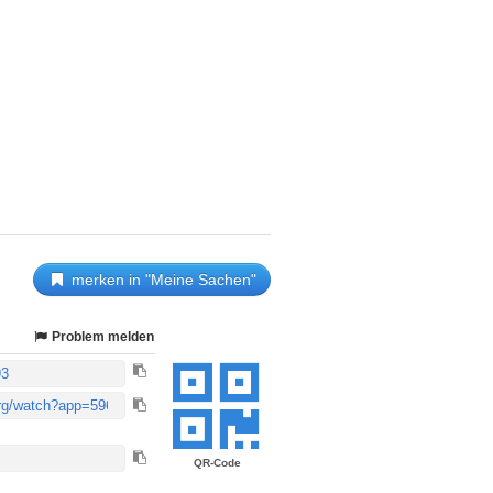
merken in "Meine Sachen"
Problem melden
QR-Code