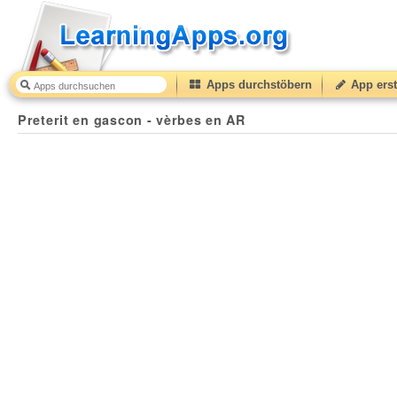
Apps durchstöbern
App erst
Preterit en gascon - vèrbes en AR