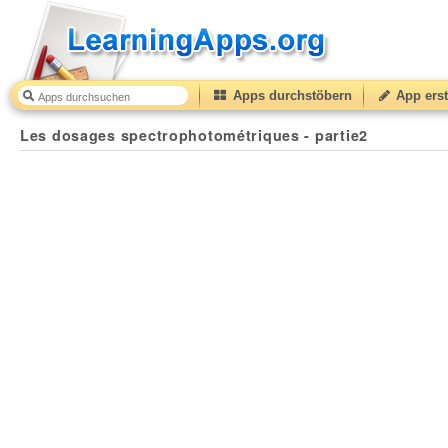
Apps durchstöbern
App erst
Les dosages spectrophotométriques - partie2