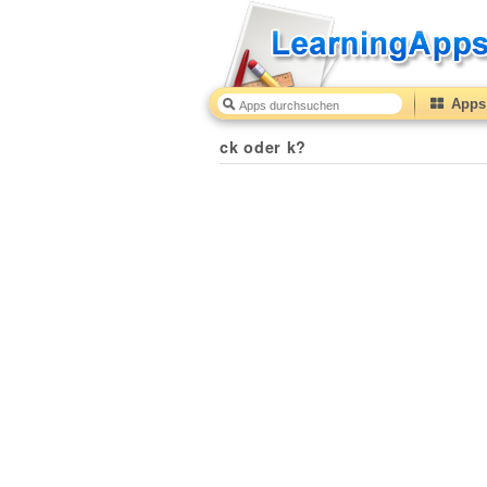
Apps 
ck oder k?
40
(from
10
to
50
) based on
1
ratings.
ck oder k?