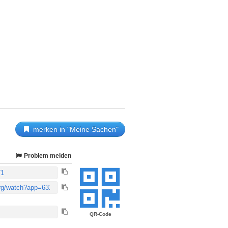
merken in "Meine Sachen"
Problem melden
QR-Code