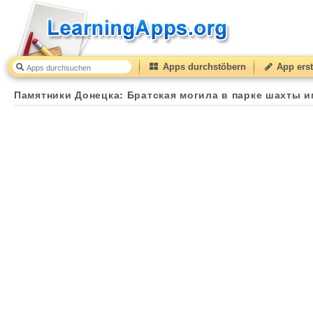
Apps durchstöbern
App erst
Памятники Донецка: Братская могила в парке шахты и