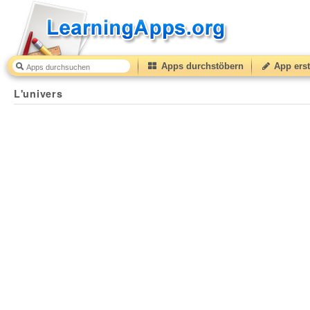
Apps durchstöbern
App erst
L'univers