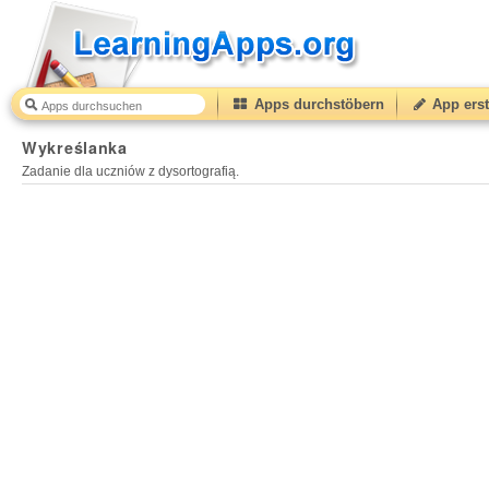
Apps durchstöbern
App erst
Wykreślanka
Zadanie dla uczniów z dysortografią.