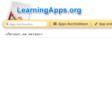
Apps durchstöbern
App erst
«Летает, не летает»